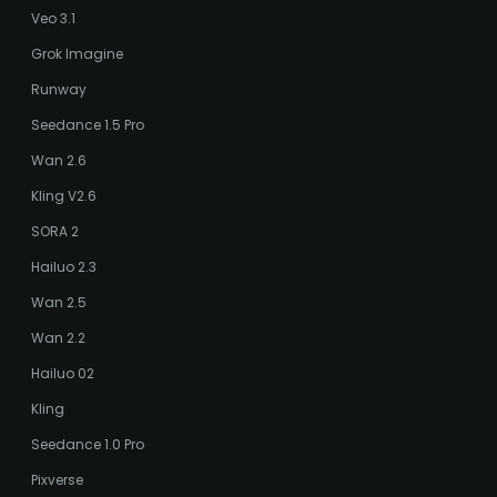
Veo 3.1
Grok Imagine
Runway
Seedance 1.5 Pro
Wan 2.6
Kling V2.6
SORA 2
Hailuo 2.3
Wan 2.5
Wan 2.2
Hailuo 02
Kling
Seedance 1.0 Pro
Pixverse