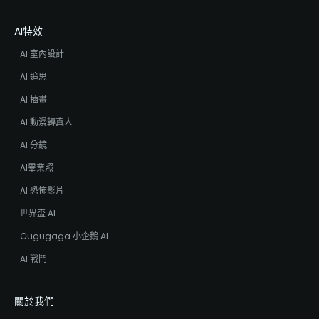
AI特效
AI 室內設計
AI 追思
AI 插畫
AI 動漫轉真人
AI 分鏡
AI畢業照
AI 恐怖影片
世界盃 AI
Gugugaga 小企鵝 AI
AI 戰鬥
關於我們