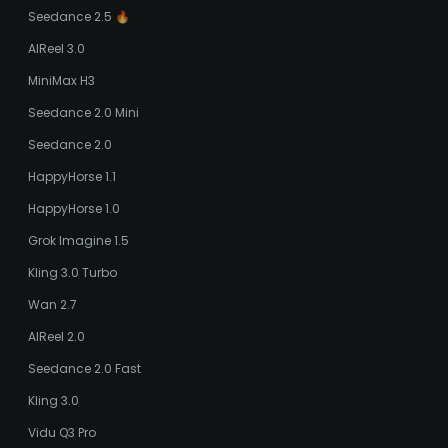
Seedance 2.5 🔥
AIReel 3.0
MiniMax H3
Seedance 2.0 Mini
Seedance 2.0
HappyHorse 1.1
HappyHorse 1.0
Grok Imagine 1.5
Kling 3.0 Turbo
Wan 2.7
AIReel 2.0
Seedance 2.0 Fast
Kling 3.0
Vidu Q3 Pro