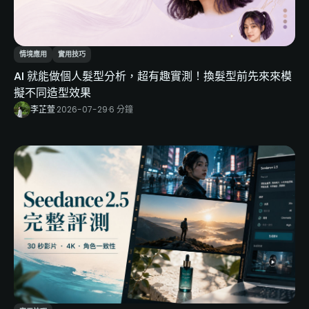
情境應用
實用技巧
AI 就能做個人髮型分析，超有趣實測！換髮型前先來來模
擬不同造型效果
李芷萱
·
2026-07-29
·
6 分鐘