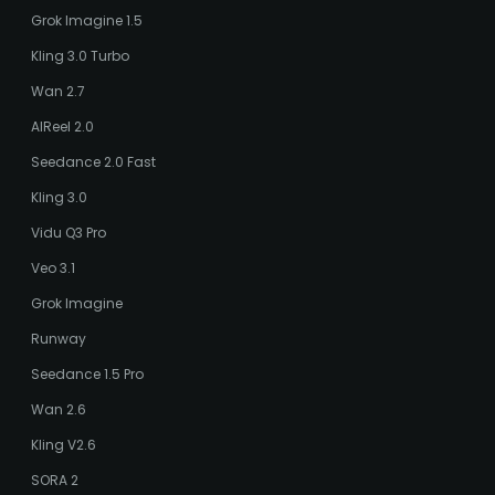
Grok Imagine 1.5
Kling 3.0 Turbo
Wan 2.7
AIReel 2.0
Seedance 2.0 Fast
Kling 3.0
Vidu Q3 Pro
Veo 3.1
Grok Imagine
Runway
Seedance 1.5 Pro
Wan 2.6
Kling V2.6
SORA 2