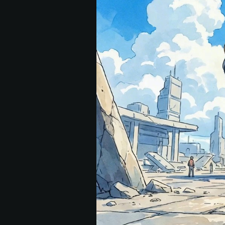
聲，重心稍稍移動
影機行為：緩慢、
廢墟建築產生微弱
風格動漫插畫，清
然的運動模糊，無
Seed