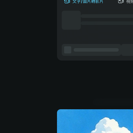
文字/圖片轉影片
視
指令內容
陽光明媚的廢墟未
T恤和牛仔短褲，
妙的動作：微風輕
微弱的熱浪閃爍。