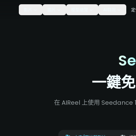
影片
圖片
模型總覽
AI特效
定
Se
一鍵免
在 AIReel 上使用 See