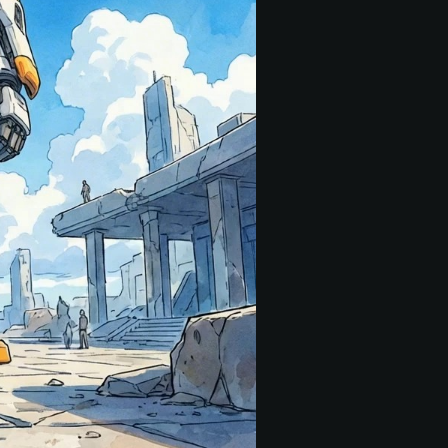
。攝
遠處
珞
，自
心能力