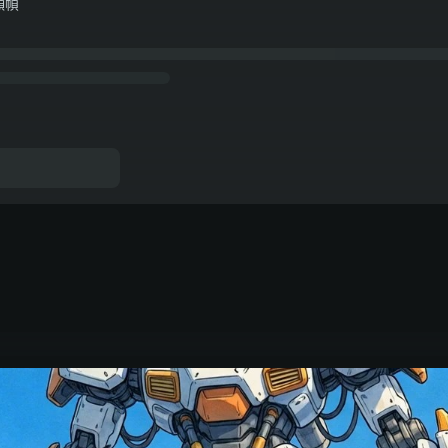
頻幀
來主義廣場上，一個寬銀幕電影般的動漫鏡頭。一位藍髮少女穿著寬鬆的
站在前景中央，面向鏡頭，身後有一架高大的白橙色機甲保護性地佇立著
輕吹動她的頭髮和襯衫；微小的塵埃顆粒在畫面中飄浮；破裂的混凝土上
機甲緩慢地「活過來」了，帶著克制而真實的動作——伺服馬達輕柔的嗚