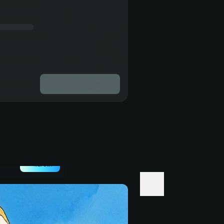
一鍵同款
白色
。微
方有
嗚