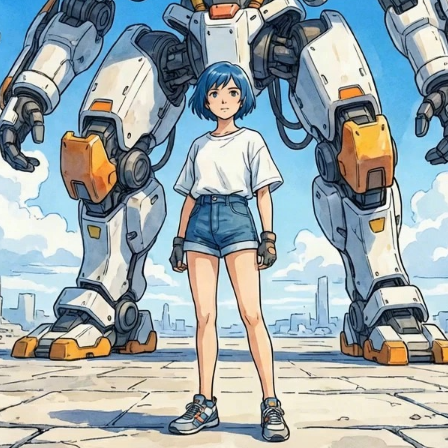
，手指微微彎曲，胸部通風口閃爍著暗淡的光芒，關節處噴出一小股蒸汽
穩定地向少女推進，略微向上傾斜，保持原有的構圖和比例；前景裂縫和
的視差效果；為了真實感，有最小的手持微晃。外觀/風格：高品質的賽璐
晰的線條，柔和的水彩紋理，晴朗的中午天空有蓬鬆的雲朵，電影感光影
剪輯。避免身份漂移、變形、多餘肢體、文字或突然的鏡頭跳躍。
ance 1.5 AI 影片生成器
核