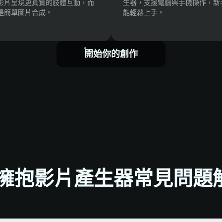
影片呈現更真實的肢體互動，而
生器，支援電腦與手機操作，新
是簡單圖片合成。
能輕鬆上手。
開始你的創作
I 擁抱影片產生器常見問題