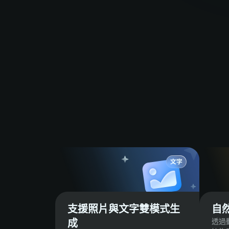
支援照片與文字雙模式生
自
成
透過