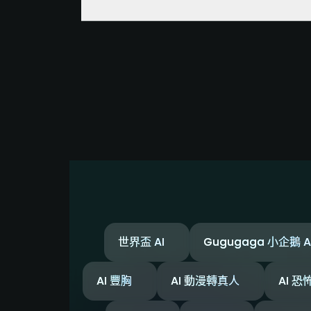
世界盃 AI
Gugugaga 小企鵝 A
AI 豐胸
AI 動漫轉真人
AI 恐