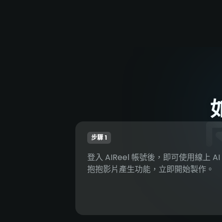
步驟 1
登入 AIReel 帳號後，即可使用線上 AI
抱抱影片產生功能，立即開始製作。