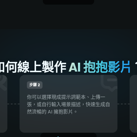
如何線上製作
AI 抱抱影片
步驟 2
你可以選擇現成提示詞範本、上傳一
張，或自行輸入場景描述，快速生成自
然流暢的 AI 擁抱影片。