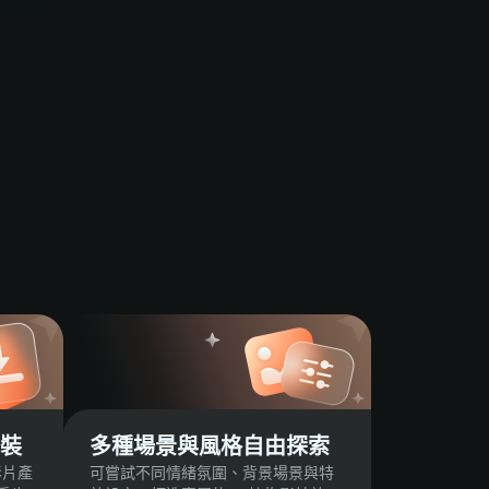
裝
多種場景與風格自由探索
影片產
可嘗試不同情緒氛圍、背景場景與特