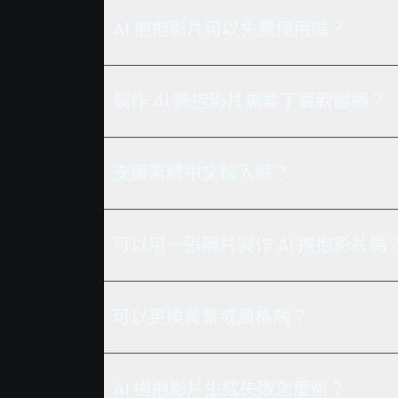
AI 抱抱影片可以免費使用嗎？
製作 AI 擁抱影片需要下載軟體嗎？
支援繁體中文輸入嗎？
可以用一張照片製作 AI 抱抱影片嗎
可以更換背景或風格嗎？
AI 抱抱影片生成失敗怎麼辦？