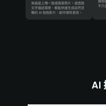
擁抱
無論是上傳一張或兩張照片，或透過
不只
文字描述場景，都能快速生成自然流
暢的 AI 抱抱影片，創作彈性更高。
A