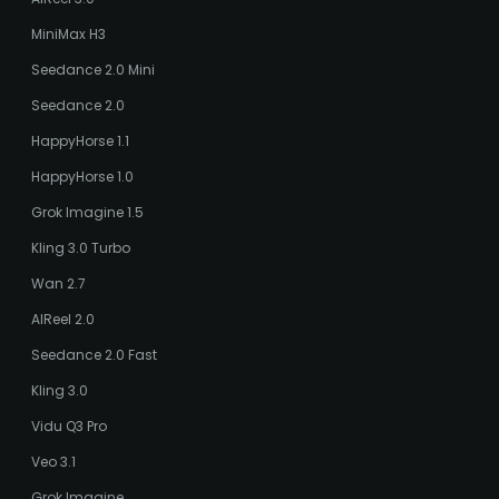
MiniMax H3
Seedance 2.0 Mini
Seedance 2.0
HappyHorse 1.1
HappyHorse 1.0
Grok Imagine 1.5
Kling 3.0 Turbo
Wan 2.7
AIReel 2.0
Seedance 2.0 Fast
Kling 3.0
Vidu Q3 Pro
Veo 3.1
Grok Imagine