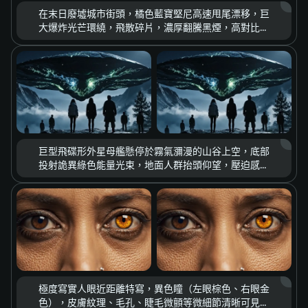
在末日廢墟城市街頭，橘色藍寶堅尼高速甩尾漂移，巨
大爆炸光芒環繞，飛散碎片，濃厚翻騰黑煙，高對比冷
暖色調，末日荒涼感＋速度激情，毀滅美學，
cinematic lighting，ultra detailed，high
speed motion
巨型飛碟形外星母艦懸停於霧氣瀰漫的山谷上空，底部
投射詭異綠色能量光束，地面人群抬頭仰望，壓迫感構
圖，神祕氛圍，張力光影，科幻驚悚片風格，sci-fi
thriller mood，volumetric fog，dramatic
lighting，high detail
極度寫實人眼近距離特寫，異色瞳（左眼棕色、右眼金
色），皮膚紋理、毛孔、睫毛微顫等微細節清晰可見，