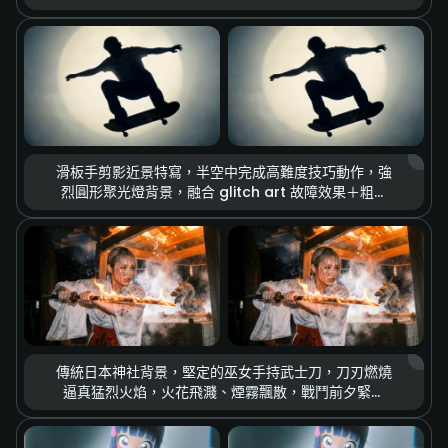
超寫實鏡頭質感，戲劇性光線變化，僅以眼神傳達深層
複雜情緒，macro shot，ultra realistic，8k
detail，cinematic contrast
滑板手剪影近景特寫，半空中完成高難度技巧動作，強
烈圓形聚光燈背景，融合 glitch art 故障效果＋粗獷
速寫塗鴉質感，慢動作呈現，街頭文化氛圍，復古顆粒
紋理，dynamic motion，retro texture，high
contrast
傳統日本神社背景，堅定的巫女手持武士刀，刀刃燃燒
逼真猛烈火焰，火花飛濺、煙霧飄散，戰鬥前夕緊張
感，電影級打光，動作大片畫面，cinematic
lighting，ultra detailed，dramatic