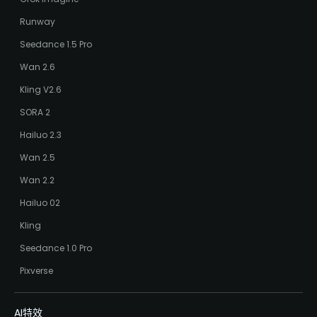
Runway
Seedance 1.5 Pro
Wan 2.6
Kling V2.6
SORA 2
Hailuo 2.3
Wan 2.5
Wan 2.2
Hailuo 02
Kling
Seedance 1.0 Pro
Pixverse
AI特效