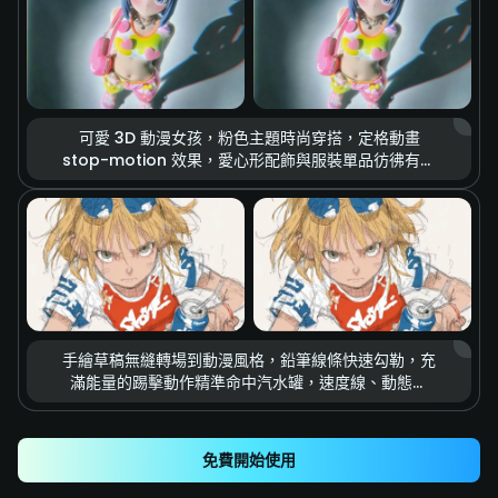
atmosphere，realistic fire
可愛 3D 動漫女孩，粉色主題時尚穿搭，定格動畫
stop-motion 效果，愛心形配飾與服裝單品彷彿有生
命般漂浮空中，柔和棚拍燈光，鮮豔色彩，夢幻甜美又
充滿活力的時尚氛圍，cute，kawaii，vibrant
colors，studio lighting，high quality 3d
手繪草稿無縫轉場到動漫風格，鉛筆線條快速勾勒，充
滿能量的踢擊動作精準命中汽水罐，速度線、動態模
糊、強烈衝擊感，高速動態表現，dynamic
action，anime style transition，motion blur，
impact frame，high energy
免費開始使用