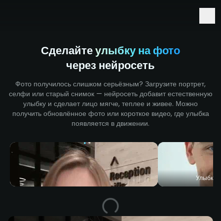
Ранний доступ к Seedance 2.5 и Minimax H3
Сделайте
улыбку на фото
через нейросеть
Фото получилось слишком серьёзным? Загрузите портрет,
селфи или старый снимок — нейросеть добавит естественную
улыбку и сделает лицо мягче, теплее и живее. Можно
получить обновлённое фото или короткое видео, где улыбка
появляется в движении.
Улыбка 