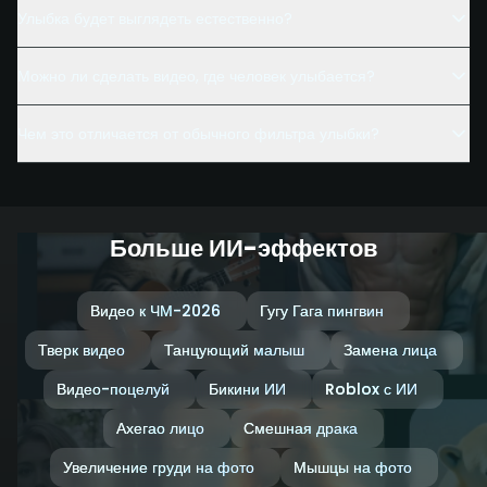
Улыбка будет выглядеть естественно?
Можно ли сделать видео, где человек улыбается?
Чем это отличается от обычного фильтра улыбки?
Больше ИИ-эффектов
Видео к ЧМ-2026
Гугу Гага пингвин
Тверк видео
Танцующий малыш
Замена лица
Видео-поцелуй
Бикини ИИ
Roblox с ИИ
Ахегао лицо
Смешная драка
Увеличение груди на фото
Мышцы на фото