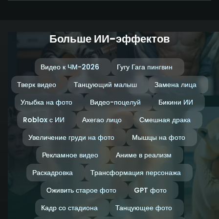
Больше ИИ-эффектов
Видео к ЧМ-2026
Гугу Гага пингвин
Тверк видео
Танцующий малыш
Замена лица
Улыбка на фото
Видео-поцелуй
Бикини ИИ
Roblox с ИИ
Ахегао лицо
Смешная драка
Увеличение груди на фото
Мышцы на фото
Рекламное видео
Аниме в реализм
Раскадровка
Трансформация персонажа
Оживить старое фото
GPT фото
Кадр со стадиона
Танцующее фото