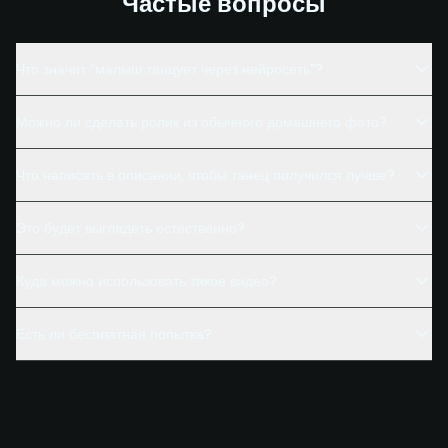
Частые вопросы
Что значит “малыш танцует через нейросеть”?
Можно ли сделать ролик из обычного домашнего фото?
Что написать в описании, чтобы танец получился лучше?
Это будет выглядеть естественно?
Куда можно использовать такое видео?
Есть ли бесплатная попытка?