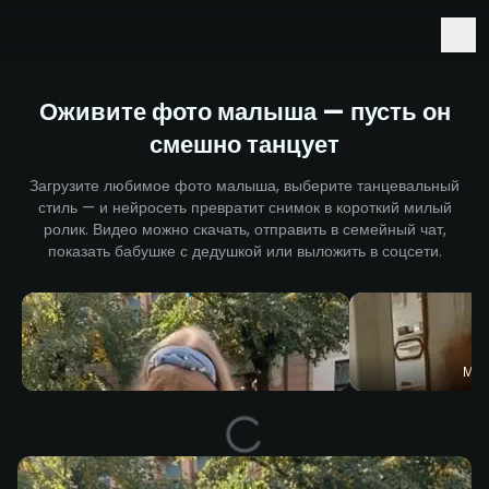
Ранний доступ к Seedance 2.5 и Minimax H3
Оживите фото малыша — пусть он
смешно танцует
Загрузите любимое фото малыша, выберите танцевальный
стиль — и нейросеть превратит снимок в короткий милый
ролик. Видео можно скачать, отправить в семейный чат,
показать бабушке с дедушкой или выложить в соцсети.
Мал