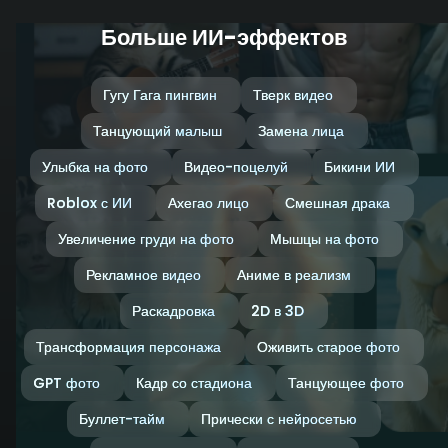
Больше ИИ-эффектов
Гугу Гага пингвин
Тверк видео
Танцующий малыш
Замена лица
Улыбка на фото
Видео-поцелуй
Бикини ИИ
Roblox с ИИ
Ахегао лицо
Смешная драка
Увеличение груди на фото
Мышцы на фото
Рекламное видео
Аниме в реализм
Раскадровка
2D в 3D
Трансформация персонажа
Оживить старое фото
GPT фото
Кадр со стадиона
Танцующее фото
Буллет-тайм
Прически с нейросетью