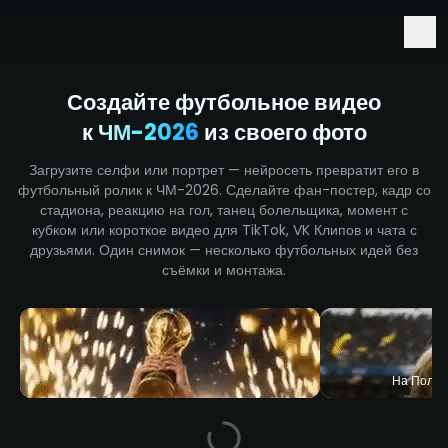
Ранний доступ к Seedance 2.5 и Minimax H3
Создайте футбольное видео
к
ЧМ-2026
из своего фото
Загрузите селфи или портрет — нейросеть превратит его в
футбольный ролик к ЧМ-2026. Сделайте фан-постер, кадр со
стадиона, реакцию на гол, танец болельщика, момент с
кубком или короткое видео для TikTok, VK Клипов и чата с
друзьями. Один снимок — несколько футбольных идей без
съёмки и монтажа.
На Поле 