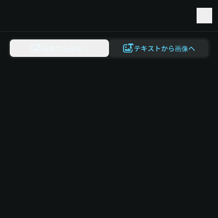
Seedance 2.5がAIReelに登場
画像から画像へ
テキストから画像へ