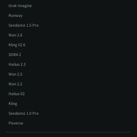
Grok Imagine
Runway
Seedance 1.5 Pro
Wan 2.6
Kling V2.6
SORA 2
Hailuo 2.3
Wan 2.5
Wan 2.2
Hailuo 02
Kling
Seedance 1.0 Pro
Pixverse