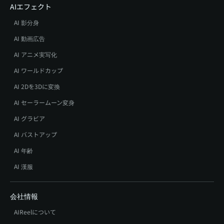
AIエフェクト
AI 影分身
AI 動画広告
AI アニメ実写化
AI ワールドカップ
AI 2Dを3Dに変換
AI セーラームーン変身
AI グラビア
AI バストアップ
AI 年齢
AI 漢服
会社情報
AIReelについて