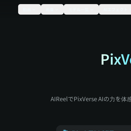
動画
画像
モデル一覧
AIエフェクト
PixV
AIReelでPixVerse 