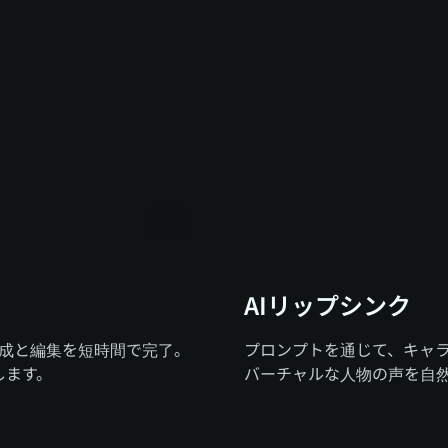
AIリップシンク
生成と編集を短時間で完了。
プロンプトを通じて、キャ
します。
バーチャルな人物の声を自