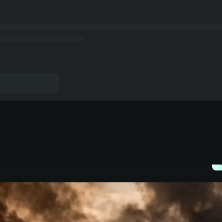
ンの村を映し、ライフルを持った馬上の男がゆっくりと村へ入って
アングル、シネマティックな視点、ドラマチックな効果。