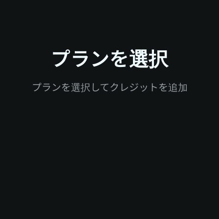
プランを選択
プランを選択してクレジットを追加