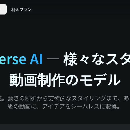
Seedance 2.5 と Minimax H3 の先行アクセス
料金プラン
erse AI
— 様々なス
動画制作のモデル
AIの力を体感。動きの制御から芸術的なスタイリングま
級の動画に、アイデアをシームレスに変換。