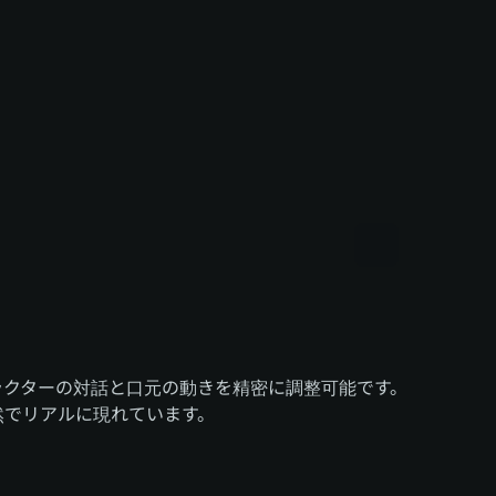
ラクターの対話と口元の動きを精密に調整可能です。
然でリアルに現れています。