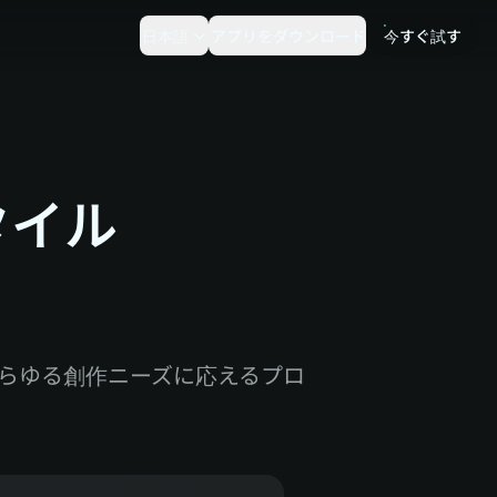
今すぐ試す
日本語
アプリをダウンロード
タイル
で、あらゆる創作ニーズに応えるプロ