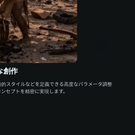
な創作
術的スタイルなどを定義できる高度なパラメータ調整
コンセプトを精密に実現します。