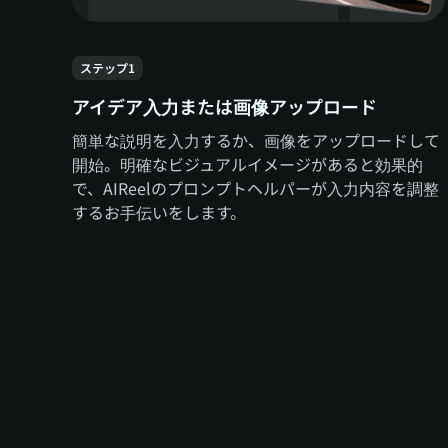
ステップ1
アイデア入力または画像アップロード
簡単な説明を入力するか、画像をアップロードして
開始。明確なビジュアルイメージがあると効果的
で、AIReelのプロンプトヘルパーが入力内容を調整
するお手伝いをします。