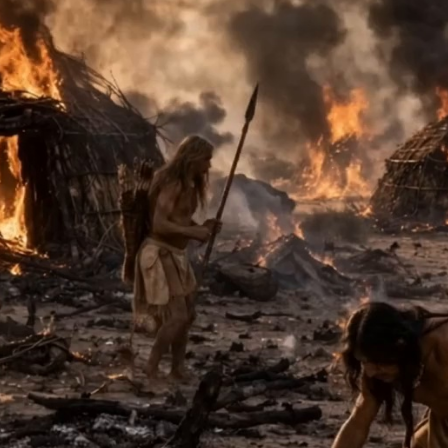
PixVerse AI
の主な機能