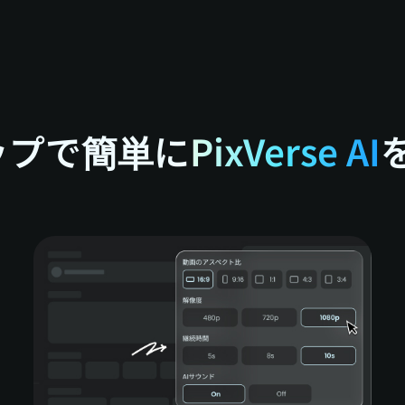
ップで簡単に
PixVerse AI