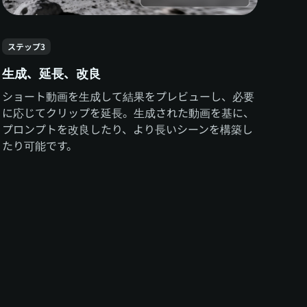
ステップ3
生成、延長、改良
ショート動画を生成して結果をプレビューし、必要
に応じてクリップを延長。生成された動画を基に、
プロンプトを改良したり、より長いシーンを構築し
たり可能です。