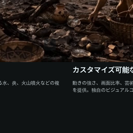
カスタマイズ可能
る水、炎、火山噴火などの複
動きの強さ、画面比率、芸
を提供。独自のビジュアル