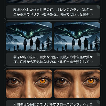
廃墟と化した終末世界の町。オレンジのランボルギー
ニが高速でドリフトを決める。周囲では巨大な爆発の
閃光、飛散する瓦礫、もうもうと立ち込める濃い煙が
渦巻く。ハイコントラストな寒色と暖色のトーンが、
終末の荒廃とスピードへの情熱を強調し、破壊の美学
とも言える独特のビジュアルを創り出している。
霧深い谷の空に、巨大な円型の異星人の宇宙船が浮か
び、底部から不気味な緑のエネルギー光を照射してい
る。地上の人々がその場面を見上げる。全体の構図は
圧迫感と神秘感に満ち、緊張感あふれる照明効果が、
SFスリラーのような雰囲気を現れている。
人間の目の極限までリアルなクローズアップ。ヘテロ