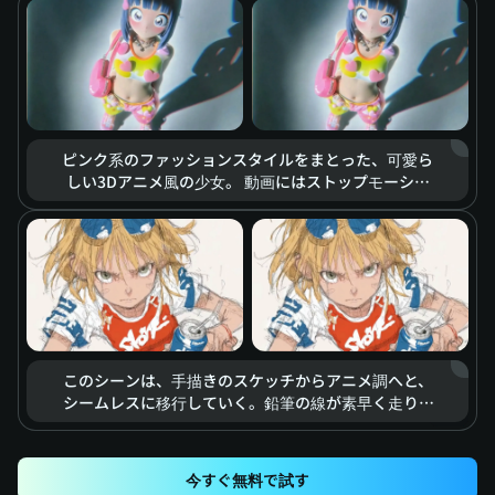
の戦闘の緊張感を浮き彫りにし、まるで大作アクショ
ン映画のワンシーンのような臨場感を感じさせる。
ピンク系のファッションスタイルをまとった、可愛ら
しい3Dアニメ風の少女。 動画にはストップモーショ
ン効果が用いられ、ハート型のアクセサリーや衣類が
生きているかのように空中に漂います。柔らかな光と
鮮やかな色彩が、夢想的で甘く、エネルギッシュな雰
囲気を作り出しています。
このシーンは、手描きのスケッチからアニメ調へと、
シームレスに移行していく。鉛筆の線が素早く走り、
エネルギッシュな蹴りの動作を描き出し、それがソー
ダの缶に正確に命中する。スピードラインとモーショ
ンブラーの効果が伴い、強い衝撃力と動的なスピード
今すぐ無料で試す
感を表現している。