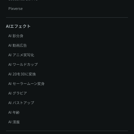
Pixverse
AIエフェクト
AI 影分身
AI 動画広告
AI アニメ実写化
AI ワールドカップ
AI 2Dを3Dに変換
AI セーラームーン変身
AI グラビア
AI バストアップ
AI 年齢
AI 漢服