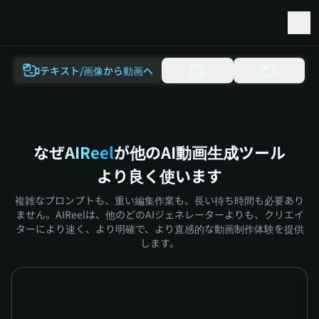
Seedance 2.5 と Minimax H3 の先行アクセス
テキスト/画像から動画へ
なぜ
AIReel
が他のAI動画生成ツール
より良く使います
複雑なプロンプトも、重い編集作業も、長い待ち時間も必要あり
ません。AIReelは、他のどのAIジェネレーターよりも、クリエイ
ターにより速く、より明確で、より直感的な動画制作体験を提供
します。