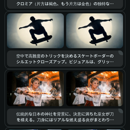
クロミア（片方は褐色、もう片方は金色）の独特な魅
力を際立たせている。レンズは肌の質感、毛穴、まつ
げの微かな震えといった細部まで捉える。ドラマチッ
クな光の変化と相まって、深く複雑な感情が視線のみ
で伝わってくる。
空中で高難度のトリックを決めるスケートボーダーの
シルエットクローズアップ。ビジュアルは、グリッチ
アートと荒削りなスケッチ風のグラフィティ効果を融
合。背景には強烈な円形のスポットライトが当てら
れ、スローモーション再生により、動きの一瞬一瞬に
クールなストリートカルチャーの雰囲気とレトロな質
感が宿っている。
伝統的な日本の神社を背景に、決意に満ちた巫女が刀
を構える。刀身にはリアルな燃え盛る炎がまとわり、
火花と煙が舞う。シネマティックな照明が、一触即発