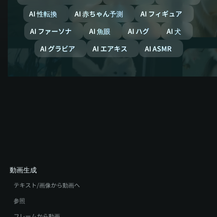
AI 性転換
AI 赤ちゃん予測
AI フィギュア
AI ファーソナ
AI 魚眼
AI ハグ
AI 犬
AI グラビア
AI エアキス
AI ASMR
動画生成
テキスト/画像から動画へ
参照
フレームから動画