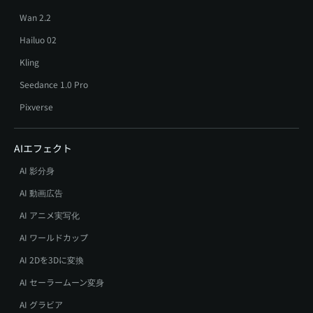
Wan 2.2
Hailuo 02
Kling
Seedance 1.0 Pro
Pixverse
AIエフェクト
AI 影分身
AI 動画広告
AI アニメ実写化
AI ワールドカップ
AI 2Dを3Dに変換
AI セーラームーン変身
AI グラビア