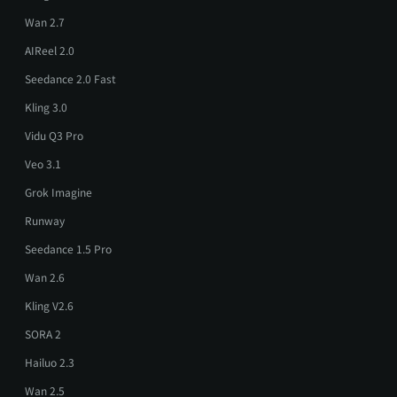
Wan 2.7
AIReel 2.0
Seedance 2.0 Fast
Kling 3.0
Vidu Q3 Pro
Veo 3.1
Grok Imagine
Runway
Seedance 1.5 Pro
Wan 2.6
Kling V2.6
SORA 2
Hailuo 2.3
Wan 2.5