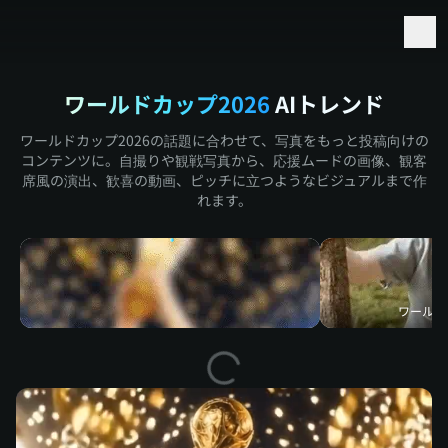
Seedance 2.5 と Minimax H3 の先行アクセス
ワールドカップ2026
AIトレンド
ワールドカップ2026の話題に合わせて、写真をもっと投稿向けの
コンテンツに。自撮りや観戦写真から、応援ムードの画像、観客
席風の演出、歓喜の動画、ピッチに立つようなビジュアルまで作
れます。
ワールド