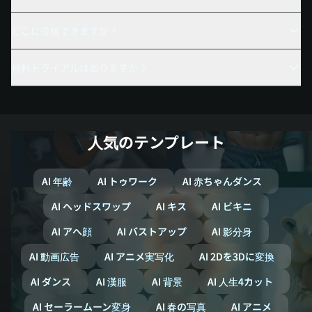
どこに投稿できますか？
無料トライアルはありますか？
人気のテンプレート
AI 年齢
AI トゥワーク
AI 赤ちゃんダンス
AI ヘッドスワップ
AI キス
AI ビキニ
AI アへ顔
AI バストアップ
AI 影分身
AI 動画広告
AI アニメ実写化
AI 2Dを3Dに変換
AI ダンス
AI 漢服
AI 背景
AI 人生4カット
AI セーラームーン変身
AI 春の写真
AI アニメ