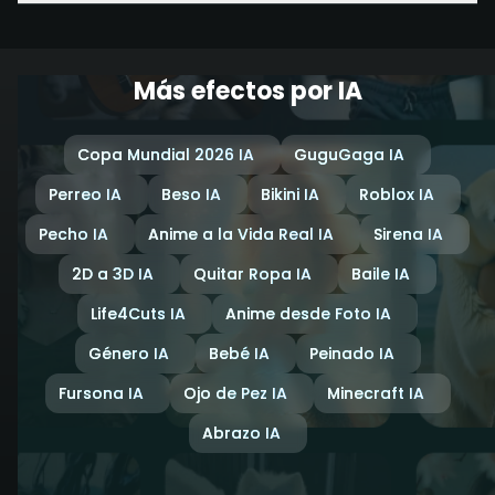
Más efectos por IA
Copa Mundial 2026 IA
GuguGaga IA
Perreo IA
Beso IA
Bikini IA
Roblox IA
Pecho IA
Anime a la Vida Real IA
Sirena IA
2D a 3D IA
Quitar Ropa IA
Baile IA
Life4Cuts IA
Anime desde Foto IA
Género IA
Bebé IA
Peinado IA
Fursona IA
Ojo de Pez IA
Minecraft IA
Abrazo IA