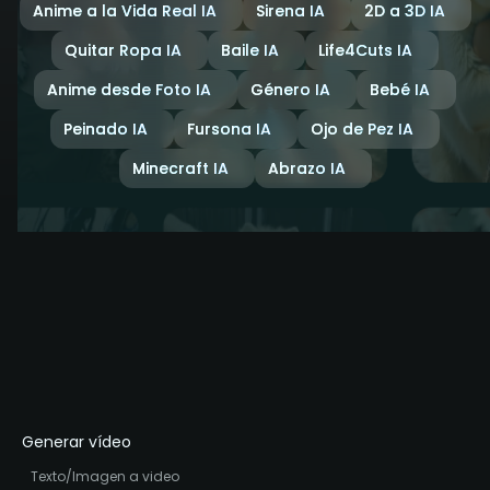
Anime a la Vida Real IA
Sirena IA
2D a 3D IA
Quitar Ropa IA
Baile IA
Life4Cuts IA
Anime desde Foto IA
Género IA
Bebé IA
Peinado IA
Fursona IA
Ojo de Pez IA
Minecraft IA
Abrazo IA
Generar vídeo
Texto/Imagen a video