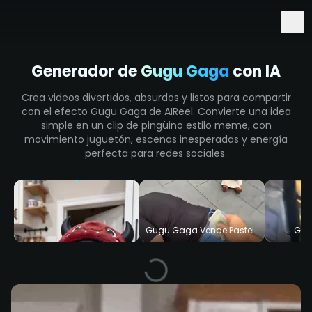
Seedance 2.5 llega a AIReel
Generador de
Gugu Gaga
con IA
Crea videos divertidos, absurdos y listos para compartir
con el efecto Gugu Gaga de AIReel. Convierte una idea
simple en un clip de pingüino estilo meme, con
movimiento juguetón, escenas inesperadas y energía
perfecta para redes sociales.
Gugu Gaga Vende Pasteles
Gug