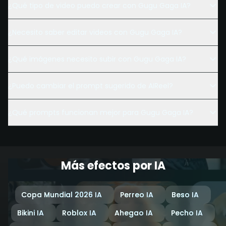
¿Qué tipo de video puedo crear con Gugu Gaga IA?
¿Necesito saber editar videos con Gugu Gaga IA?
¿Qué imágenes necesito subir con Gugu Gaga IA?
¿Puedo cambiar el prompt sugerido de AIReel?
¿Qué prompts funcionan mejor para Gugu Gaga IA?
Más efectos por IA
Copa Mundial 2026 IA
Perreo IA
Beso IA
Bikini IA
Roblox IA
Ahegao IA
Pecho IA