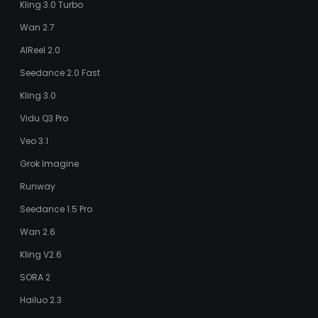
Kling 3.0 Turbo
Wan 2.7
AIReel 2.0
Seedance 2.0 Fast
Kling 3.0
Vidu Q3 Pro
Veo 3.1
Grok Imagine
Runway
Seedance 1.5 Pro
Wan 2.6
Kling V2.6
SORA 2
Hailuo 2.3