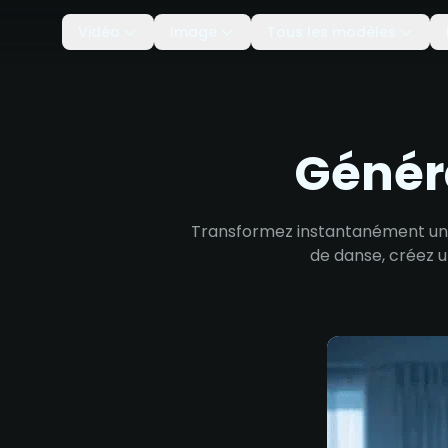
Vidéo
Image
Tous les modèles
Génér
Transformez instantanément un p
de danse, créez u