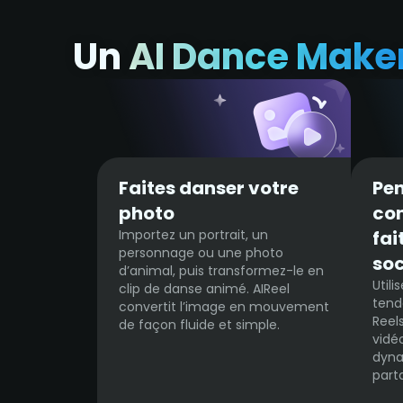
Un
AI Dance Make
Faites danser votre
Pen
photo
con
Importez un portrait, un
fai
personnage ou une photo
so
d’animal, puis transformez-le en
Util
clip de danse animé. AIReel
tend
convertit l’image en mouvement
Reel
de façon fluide et simple.
vidé
dyna
part