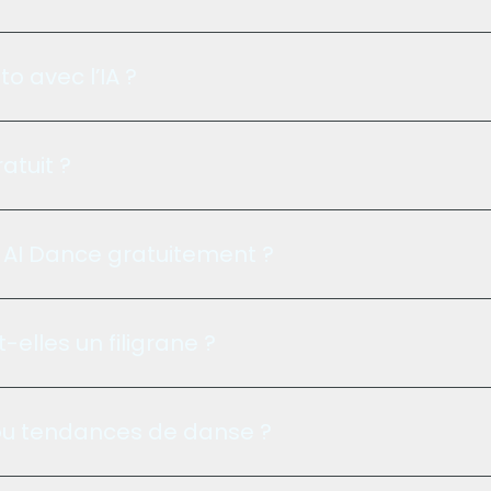
 avec l’IA ?
atuit ?
 AI Dance gratuitement ?
elles un filigrane ?
s ou tendances de danse ?