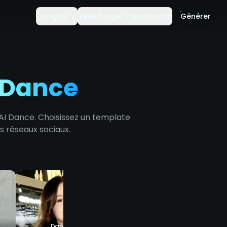
Français
Télécharger l'application
Générer
 Dance
AI Dance. Choisissez un template
s réseaux sociaux.
Danse Hip Hop
Daoma