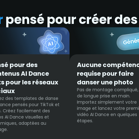
r
pensé pour créer des
sé pour des
Aucune compéten
tenus AI Dance
requise pour faire
ts pour les réseaux
danser une photo
ciaux
Pas de montage compliqué,
de longue prise en main.
isez des templates de danse
Importez simplement votre
ance pensés pour TikTok et
image et lancez votre prem
s. Créez facilement des
vidéo AI Dance en quelques
os AI Dance visuelles et
étapes.
miques, adaptées au
age.