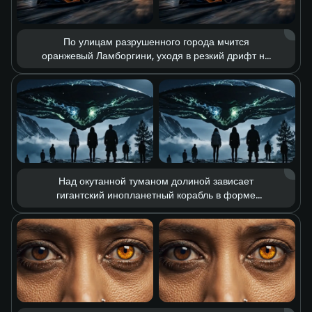
По улицам разрушенного города мчится
оранжевый Ламборгини, уходя в резкий дрифт на
полной скорости. Вокруг — вспышки мощных
взрывов, разлетающиеся обломки и клубы густого
дыма. Контраст холодных и тёплых оттенков
подчёркивает одновременно опустошение
постапокалиптического мира и азарт скорости,
создавая выразительную эстетику разрушения.
Над окутанной туманом долиной зависает
гигантский инопланетный корабль в форме
летающей тарелки. Из его нижней части льются
зловещие зелёные лучи энергии, а люди внизу с
тревогой наблюдают за происходящим. Мрачная
композиция, тревожный свет и ощущение
неизвестности создают атмосферу
фантастического триллера.