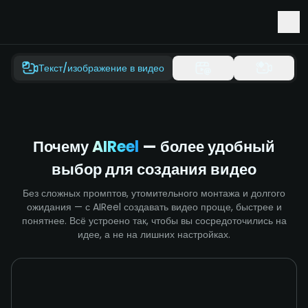
Ранний доступ к Seedance 2.5 и Minimax H3
Текст/изображение в видео
Почему
AIReel
— более удобный
выбор для создания видео
Без сложных промптов, утомительного монтажа и долгого
ожидания — с AIReel создавать видео проще, быстрее и
понятнее. Всё устроено так, чтобы вы сосредоточились на
идее, а не на лишних настройках.