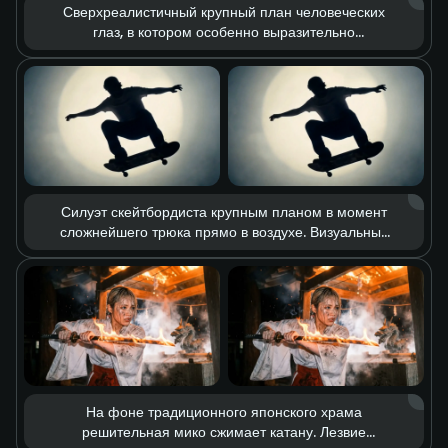
Сверхреалистичный крупный план человеческих
глаз, в котором особенно выразительно
раскрывается красота гетерохромии: один глаз
карий, другой золотистый. Камера передаёт
мельчайшие детали — текстуру кожи, поры, едва
заметное дрожание ресниц. Благодаря
драматичной игре света весь спектр глубоких и
сложных эмоций читается в одном только взгляде.
Силуэт скейтбордиста крупным планом в момент
сложнейшего трюка прямо в воздухе. Визуальный
стиль сочетает glitch-эстетику и грубые
граффити-скетчи на фоне мощного круглого
прожектора. Замедленное движение подчёркивает
каждую деталь прыжка, передавая дерзкую
уличную энергию и винтажную фактуру кадра.
На фоне традиционного японского храма
решительная мико сжимает катану. Лезвие