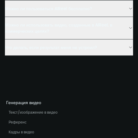
Можно ли пользоваться AIReel бесплатно?
Можно ли использовать видео, созданные в AIReel, в
коммерческих целях?
Что делать, если результат меня не устроил?
Генерация видео
Текст/изображение в видео
Референс
Кадры в видео