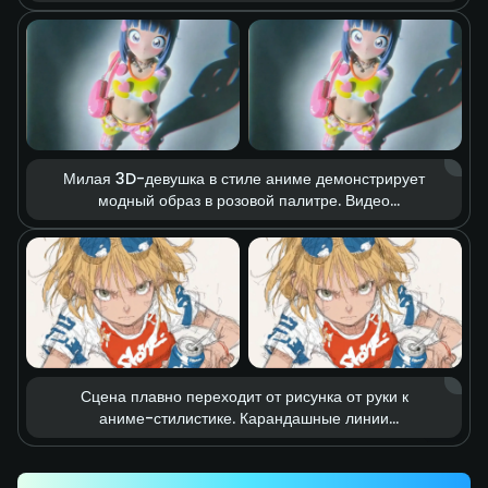
охвачено реалистичным пламенем, вокруг летят
искры и клубится дым. Кинематографичный свет
усиливает напряжение перед схваткой,
превращая сцену в кадр из масштабного экшен-
фильма.
Милая 3D-девушка в стиле аниме демонстрирует
модный образ в розовой палитре. Видео
построено на эффекте stop-motion: аксессуары
в форме сердечек и элементы одежды парят в
воздухе, словно оживая. Мягкий студийный свет и
насыщенные цвета создают мечтательную,
нежную и живую fashion-атмосферу.
Сцена плавно переходит от рисунка от руки к
аниме-стилистике. Карандашные линии
стремительно выстраивают энергичный удар
ногой, который точно попадает по банке
газировки. Линии скорости и эффект motion blur