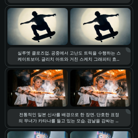
감과 모공, 미세하게 떨리는 속눈썹까지 포착된 디테
일. 극적인 조명 변화, 시선만으로 전달되는 깊고 복합
적인 감정.
실루엣 클로즈업. 공중에서 고난도 트릭을 수행하는 스
케이트보더. 글리치 아트와 거친 스케치 그래피티 효과
가 결합된 비주얼 스타일, 강한 원형 스포트라이트를
배경으로 한 구도. 슬로 모션 재생, 움직임의 모든 디테
일에 스며든 쿨한 스트리트 컬처 감성, 레트로한 텍스
처.
전통적인 일본 신사를 배경으로 한 장면. 단호한 표정
의 무녀가 카타나를 들고 있는 모습. 검날을 감싸는 사
실적인 격렬한 불꽃, 사방으로 튀는 불티와 연기. 전투
직전의 긴장감을 강조하는 시네마틱 라이팅, 블록버스