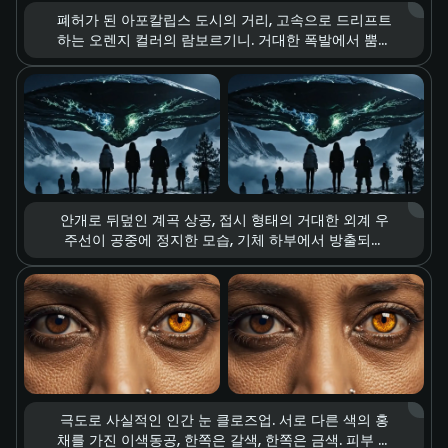
폐허가 된 아포칼립스 도시의 거리, 고속으로 드리프트
하는 오렌지 컬러의 람보르기니. 거대한 폭발에서 뿜어
져 나오는 강렬한 빛. 공중으로 날아오르는 파편과 짙
게 피어오르는 연기, 차가운 톤과 따뜻한 톤이 강하게
대비되는 컬러 구성. 종말의 황폐함과 속도에 대한 열
정을 동시에 강조하는 분위기, 파괴가 만들어내는 독특
한 미학.
안개로 뒤덮인 계곡 상공, 접시 형태의 거대한 외계 우
주선이 공중에 정지한 모습, 기체 하부에서 방출되는
음산한 초록색 에너지 빔. 지상에서 그 광경을 올려다
보는 사람들. 압도적이고 폐쇄적인 구도. 긴장감을 극
대화하는 조명 연출, SF 스릴러 특유의 불안하고 신비
로운 분위기.
극도로 사실적인 인간 눈 클로즈업. 서로 다른 색의 홍
채를 가진 이색동공, 한쪽은 갈색, 한쪽은 금색. 피부 질