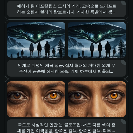
폐허가 된 아포칼립스 도시의 거리, 고속으로 드리프트
하는 오렌지 컬러의 람보르기니. 거대한 폭발에서 뿜어
져 나오는 강렬한 빛. 공중으로 날아오르는 파편과 짙
게 피어오르는 연기, 차가운 톤과 따뜻한 톤이 강하게
대비되는 컬러 구성. 종말의 황폐함과 속도에 대한 열
정을 동시에 강조하는 분위기, 파괴가 만들어내는 독특
한 미학.
안개로 뒤덮인 계곡 상공, 접시 형태의 거대한 외계 우
주선이 공중에 정지한 모습, 기체 하부에서 방출되는
음산한 초록색 에너지 빔. 지상에서 그 광경을 올려다
보는 사람들. 압도적이고 폐쇄적인 구도. 긴장감을 극
대화하는 조명 연출, SF 스릴러 특유의 불안하고 신비
로운 분위기.
극도로 사실적인 인간 눈 클로즈업. 서로 다른 색의 홍
채를 가진 이색동공, 한쪽은 갈색, 한쪽은 금색. 피부 질