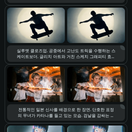
감과 모공, 미세하게 떨리는 속눈썹까지 포착된 디테
일. 극적인 조명 변화, 시선만으로 전달되는 깊고 복합
적인 감정.
실루엣 클로즈업. 공중에서 고난도 트릭을 수행하는 스
케이트보더. 글리치 아트와 거친 스케치 그래피티 효과
가 결합된 비주얼 스타일, 강한 원형 스포트라이트를
배경으로 한 구도. 슬로 모션 재생, 움직임의 모든 디테
일에 스며든 쿨한 스트리트 컬처 감성, 레트로한 텍스
처.
전통적인 일본 신사를 배경으로 한 장면. 단호한 표정
의 무녀가 카타나를 들고 있는 모습. 검날을 감싸는 사
실적인 격렬한 불꽃, 사방으로 튀는 불티와 연기. 전투
직전의 긴장감을 강조하는 시네마틱 라이팅, 블록버스