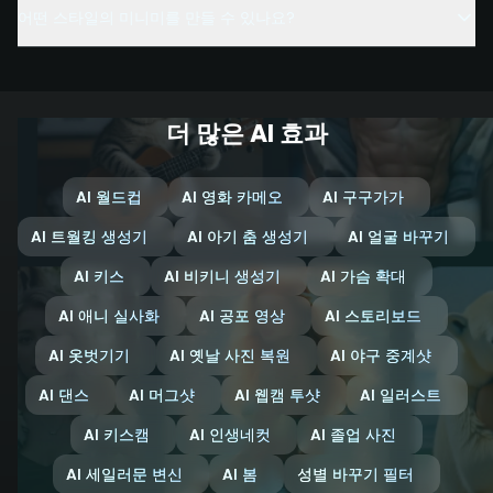
어떤 스타일의 미니미를 만들 수 있나요?
더 많은 AI 효과
AI 월드컵
AI 영화 카메오
AI 구구가가
AI 트월킹 생성기
AI 아기 춤 생성기
AI 얼굴 바꾸기
AI 키스
AI 비키니 생성기
AI 가슴 확대
AI 애니 실사화
AI 공포 영상
AI 스토리보드
AI 옷벗기기
AI 옛날 사진 복원
AI 야구 중계샷
AI 댄스
AI 머그샷
AI 웹캠 투샷
AI 일러스트
AI 키스캠
AI 인생네컷
AI 졸업 사진
AI 세일러문 변신
AI 봄
성별 바꾸기 필터