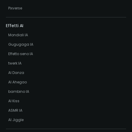
Pixverse
Effetti AI
Mondiali IA
Gugugaga IA
Effetto seno IA
twerk IA
AI Danza
AI Ahegao
bambino IA
AI Kiss
ASMR IA
AI Jiggle