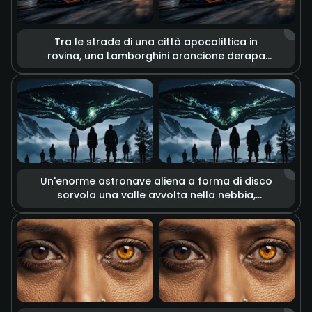
Tra le strade di una città apocalittica in
rovina, una Lamborghini arancione derapa
ad alta velocità. È circondata dal bagliore di
enormi esplosioni, detriti che volano e dense
colonne di fumo. Toni freddi e caldi ad alto
contrasto accentuano la desolazione
dell'apocalisse e la passione per la velocità,
creando un'estetica unica della distruzione.
Un'enorme astronave aliena a forma di disco
sorvola una valle avvolta nella nebbia,
proiettando dalla base inquietanti fasci di
energia verde. Un gruppo di persone a terra
osserva la scena. La composizione generale
è opprimente e misteriosa, con luci cariche di
tensione che creano l'atmosfera di un thriller
fantascientifico.