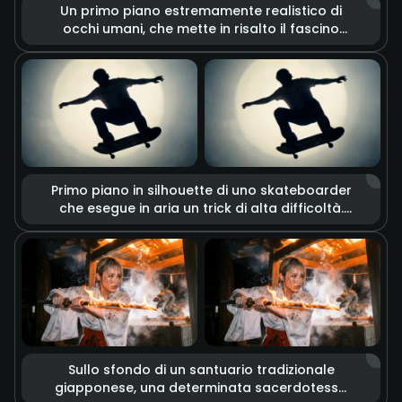
Un primo piano estremamente realistico di
occhi umani, che mette in risalto il fascino
unico dell'eterocromia (un occhio marrone e
uno dorato). L'obiettivo cattura dettagli
minuziosi come la texture della pelle, i pori e il
tremolio delle ciglia. Insieme a cambiamenti
di luce drammatici, emozioni profonde e
complesse emergono solo attraverso lo
sguardo.
Primo piano in silhouette di uno skateboarder
che esegue in aria un trick di alta difficoltà.
L'immagine unisce glitch art ed effetti graffiti
in stile schizzo grezzo, su uno sfondo
dominato da un potente riflettore circolare. Il
rallenty dona a ogni dettaglio del movimento
un'atmosfera street culture cool e una
texture retrò.
Sullo sfondo di un santuario tradizionale
giapponese, una determinata sacerdotessa