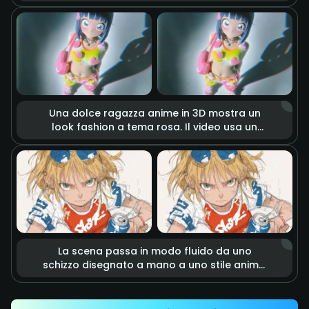
impugna una katana. La lama brucia con
fiamme realistiche e intense, accompagnate
da scintille e fumo nell'aria. La luce
cinematografica mette in risalto la tensione
di un combattimento imminente, come in una
scena da blockbuster d'azione.
Una dolce ragazza anime in 3D mostra un
look fashion a tema rosa. Il video usa un
effetto stop-motion in cui accessori a forma
di cuore e capi d'abbigliamento fluttuano
nell'aria come se fossero vivi. Con luci da
studio morbide e colori vivaci, crea
un'atmosfera moda sognante, tenera ed
energica.
La scena passa in modo fluido da uno
schizzo disegnato a mano a uno stile anime.
Le linee a matita delineano rapidamente un
calcio energico che colpisce con precisione
una lattina. Linee di velocità ed effetti motion