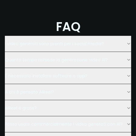
FAQ
I video generati sono pronti per i social media?
Quanto tempo richiede la generazione video AI?
È necessario installare software o app?
A chi è pensato AIReel?
AIReel è gratis?
Posso usare commercialmente i video generati con AI?