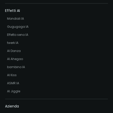
Effetti AI
Mondiali IA
Gugugaga IA
Effetto seno IA
twerk IA
AI Danza
AI Ahegao
bambino IA
AI Kiss
ASMR IA
AI Jiggle
Azienda