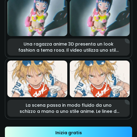
fiamme intense e realistiche, con scintille e
fumo nell’aria. L’illuminazione
cinematografica accentua la tensione di uno
scontro imminente, come in una scena
d’azione.
Una ragazza anime 3D presenta un look
fashion a tema rosa. Il video utilizza uno stile
stop-motion, con accessori a forma di cuore
e capi che fluttuano come se fossero vivi.
Luci morbide da studio e colori vivaci creano
un’atmosfera dolce, energica e sognante.
La scena passa in modo fluido da uno
schizzo a mano a uno stile anime. Le linee di
matita delineano rapidamente un calcio
potente che colpisce con precisione una
lattina. Effetti di speed lines e motion blur
Inizia gratis
enfatizzano l’impatto e la velocità.