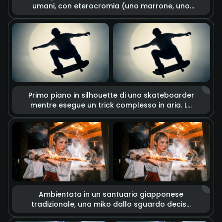
umani, con eterocromia (uno marrone, uno
dorato) che ne esalta il fascino unico.
L’obiettivo cattura ogni dettaglio: texture
della pelle, pori, il leggero tremolio delle
ciglia. Con un’illuminazione drammatica, lo
sguardo trasmette emozioni profonde e
complesse.
Primo piano in silhouette di uno skateboarder
mentre esegue un trick complesso in aria. Lo
stile unisce glitch art ed effetti graffiti dal
tratto grezzo, con uno sfondo illuminato da
un forte riflettore circolare. Il rallentatore
enfatizza ogni movimento, creando
un’estetica urbana e dal sapore rétro.
Ambientata in un santuario giapponese
tradizionale, una miko dallo sguardo deciso
impugna una katana. La lama è avvolta da