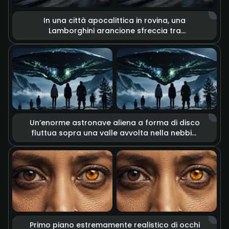
In una città apocalittica in rovina, una
Lamborghini arancione sfreccia tra
esplosioni, detriti e fumo denso. Il contrasto
tra toni freddi e caldi enfatizza l’atmosfera
drammatica e la velocità, creando
un’estetica cinematografica di distruzione.
Un’enorme astronave aliena a forma di disco
fluttua sopra una valle avvolta nella nebbia,
irradiando una luce verde inquietante. Le
persone osservano la scena, creando
un’atmosfera tesa e misteriosa in stile
fantascientifico.
Primo piano estremamente realistico di occhi