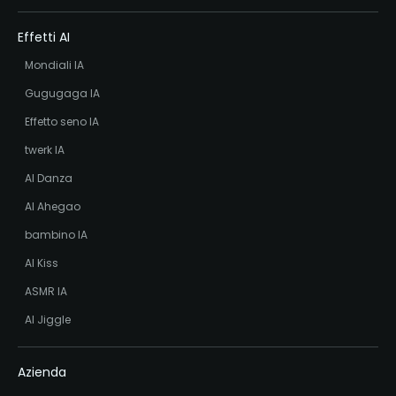
Effetti AI
Mondiali IA
Gugugaga IA
Effetto seno IA
twerk IA
AI Danza
AI Ahegao
bambino IA
AI Kiss
ASMR IA
AI Jiggle
Azienda