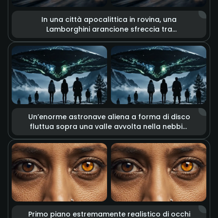
In una città apocalittica in rovina, una
Lamborghini arancione sfreccia tra
esplosioni, detriti e fumo denso. Il contrasto
tra toni freddi e caldi enfatizza l’atmosfera
drammatica e la velocità, creando
un’estetica cinematografica di distruzione.
Un’enorme astronave aliena a forma di disco
fluttua sopra una valle avvolta nella nebbia,
irradiando una luce verde inquietante. Le
persone osservano la scena, creando
un’atmosfera tesa e misteriosa in stile
fantascientifico.
Primo piano estremamente realistico di occhi