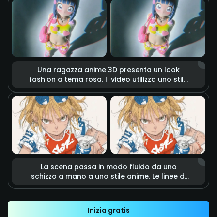
fiamme intense e realistiche, con scintille e
fumo nell’aria. L’illuminazione
cinematografica accentua la tensione di uno
scontro imminente, come in una scena
d’azione.
Una ragazza anime 3D presenta un look
fashion a tema rosa. Il video utilizza uno stile
stop-motion, con accessori a forma di cuore
e capi che fluttuano come se fossero vivi.
Luci morbide da studio e colori vivaci creano
un’atmosfera dolce, energica e sognante.
La scena passa in modo fluido da uno
schizzo a mano a uno stile anime. Le linee di
matita delineano rapidamente un calcio
potente che colpisce con precisione una
lattina. Effetti di speed lines e motion blur
Inizia gratis
enfatizzano l’impatto e la velocità.