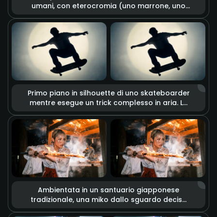
umani, con eterocromia (uno marrone, uno
dorato) che ne esalta il fascino unico.
L’obiettivo cattura ogni dettaglio: texture
della pelle, pori, il leggero tremolio delle
ciglia. Con un’illuminazione drammatica, lo
sguardo trasmette emozioni profonde e
complesse.
Primo piano in silhouette di uno skateboarder
mentre esegue un trick complesso in aria. Lo
stile unisce glitch art ed effetti graffiti dal
tratto grezzo, con uno sfondo illuminato da
un forte riflettore circolare. Il rallentatore
enfatizza ogni movimento, creando
un’estetica urbana e dal sapore rétro.
Ambientata in un santuario giapponese
tradizionale, una miko dallo sguardo deciso
impugna una katana. La lama è avvolta da