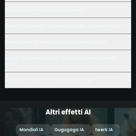
Quali stili di video AI kiss posso creare?
Quali foto usare per ottenere un video AI kiss realistico?
Posso creare un video AI kiss con una sola foto?
Le mie foto sono protette durante la generazione AI
kiss?
Cosa posso fare con un video di bacio IA?
Altri effetti AI
Mondiali IA
Gugugaga IA
twerk IA