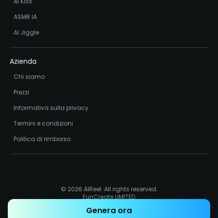
AI Kiss
ASMR IA
AI Jiggle
Azienda
Chi siamo
Prezzi
Informativa sulla privacy
Termini e condizioni
Politica di rimborso
© 2026 AIReel. All rights reserved.
FunCreate LIMITED
Registration Number: 76104529
Genera ora
Address: Room 1911, Lee Garden One, 33 Hysan Avenue, Causeway