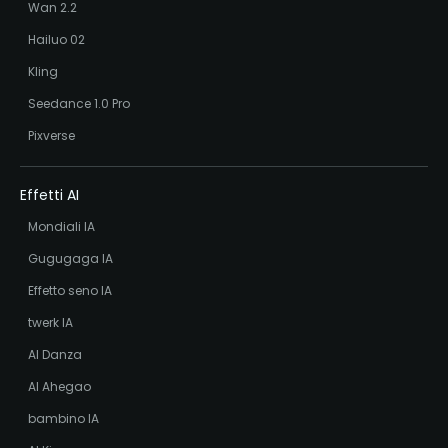
Wan 2.2
Hailuo 02
Kling
Seedance 1.0 Pro
Pixverse
Effetti AI
Mondiali IA
Gugugaga IA
Effetto seno IA
twerk IA
AI Danza
AI Ahegao
bambino IA