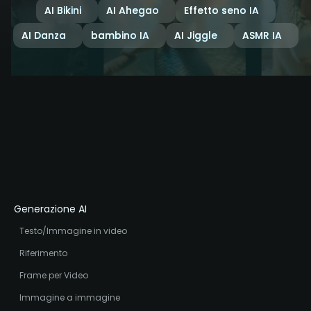
AI Bikini
AI Ahegao
Effetto seno IA
AI Danza
bambino IA
AI Jiggle
ASMR IA
Generazione AI
Testo/Immagine in video
Riferimento
Frame per Video
Immagine a immagine