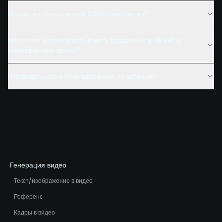
Можно ли пользоваться AIReel бесплатно?
Можно ли использовать видео, созданные в AIReel, в
коммерческих целях?
Что делать, если результат меня не устроил?
Генерация видео
Текст/изображение в видео
Референс
Кадры в видео