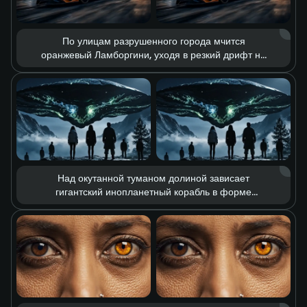
По улицам разрушенного города мчится
оранжевый Ламборгини, уходя в резкий дрифт на
полной скорости. Вокруг — вспышки мощных
взрывов, разлетающиеся обломки и клубы густого
дыма. Контраст холодных и тёплых оттенков
подчёркивает одновременно опустошение
постапокалиптического мира и азарт скорости,
создавая выразительную эстетику разрушения.
Над окутанной туманом долиной зависает
гигантский инопланетный корабль в форме
летающей тарелки. Из его нижней части льются
зловещие зелёные лучи энергии, а люди внизу с
тревогой наблюдают за происходящим. Мрачная
композиция, тревожный свет и ощущение
неизвестности создают атмосферу
фантастического триллера.