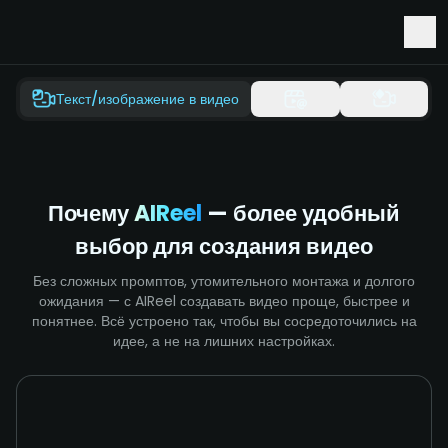
Ранний доступ к Seedance 2.5 и Minimax H3
Текст/изображение в видео
Почему
AIReel
— более удобный
выбор для создания видео
Без сложных промптов, утомительного монтажа и долгого
ожидания — с AIReel создавать видео проще, быстрее и
понятнее. Всё устроено так, чтобы вы сосредоточились на
идее, а не на лишних настройках.