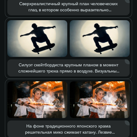
Сверхреалистичный крупный план человеческих
глаз, в котором особенно выразительно
раскрывается красота гетерохромии: один глаз
карий, другой золотистый. Камера передаёт
мельчайшие детали — текстуру кожи, поры, едва
заметное дрожание ресниц. Благодаря
драматичной игре света весь спектр глубоких и
сложных эмоций читается в одном только взгляде.
Силуэт скейтбордиста крупным планом в момент
сложнейшего трюка прямо в воздухе. Визуальный
стиль сочетает glitch-эстетику и грубые
граффити-скетчи на фоне мощного круглого
прожектора. Замедленное движение подчёркивает
каждую деталь прыжка, передавая дерзкую
уличную энергию и винтажную фактуру кадра.
На фоне традиционного японского храма
решительная мико сжимает катану. Лезвие