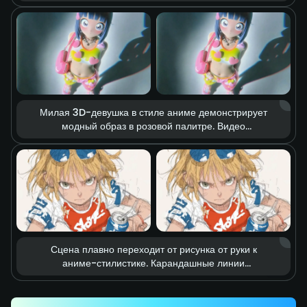
охвачено реалистичным пламенем, вокруг летят
искры и клубится дым. Кинематографичный свет
усиливает напряжение перед схваткой,
превращая сцену в кадр из масштабного экшен-
фильма.
Милая 3D-девушка в стиле аниме демонстрирует
модный образ в розовой палитре. Видео
построено на эффекте stop-motion: аксессуары
в форме сердечек и элементы одежды парят в
воздухе, словно оживая. Мягкий студийный свет и
насыщенные цвета создают мечтательную,
нежную и живую fashion-атмосферу.
Сцена плавно переходит от рисунка от руки к
аниме-стилистике. Карандашные линии
стремительно выстраивают энергичный удар
ногой, который точно попадает по банке
газировки. Линии скорости и эффект motion blur