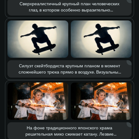
Сверхреалистичный крупный план человеческих
глаз, в котором особенно выразительно
раскрывается красота гетерохромии: один глаз
карий, другой золотистый. Камера передаёт
мельчайшие детали — текстуру кожи, поры, едва
заметное дрожание ресниц. Благодаря
драматичной игре света весь спектр глубоких и
сложных эмоций читается в одном только взгляде.
Силуэт скейтбордиста крупным планом в момент
сложнейшего трюка прямо в воздухе. Визуальный
стиль сочетает glitch-эстетику и грубые
граффити-скетчи на фоне мощного круглого
прожектора. Замедленное движение подчёркивает
каждую деталь прыжка, передавая дерзкую
уличную энергию и винтажную фактуру кадра.
На фоне традиционного японского храма
решительная мико сжимает катану. Лезвие