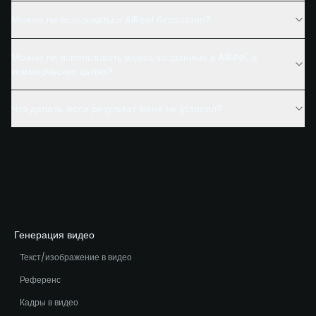
Можно ли пользоваться AIReel бесплатно?
Можно ли использовать видео, созданные в AIReel, в
коммерческих целях?
Что делать, если результат меня не устроил?
Генерация видео
Текст/изображение в видео
Референс
Кадры в видео