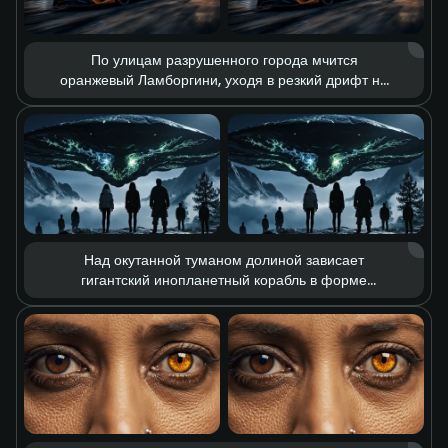
По улицам разрушенного города мчится
оранжевый Ламборгини, уходя в резкий дрифт на
полной скорости. Вокруг — вспышки мощных
взрывов, разлетающиеся обломки и клубы густого
дыма. Контраст холодных и тёплых оттенков
подчёркивает одновременно опустошение
постапокалиптического мира и азарт скорости,
создавая выразительную эстетику разрушения.
Над окутанной туманом долиной зависает
гигантский инопланетный корабль в форме
летающей тарелки. Из его нижней части льются
зловещие зелёные лучи энергии, а люди внизу с
тревогой наблюдают за происходящим. Мрачная
композиция, тревожный свет и ощущение
неизвестности создают атмосферу
фантастического триллера.