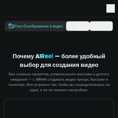
Ранний доступ к Seedance 2.5 и Minimax H3
Текст/изображение в видео
Почему
AIReel
— более удобный
выбор для создания видео
Без сложных промптов, утомительного монтажа и долгого
ожидания — с AIReel создавать видео проще, быстрее и
понятнее. Всё устроено так, чтобы вы сосредоточились на
идее, а не на лишних настройках.