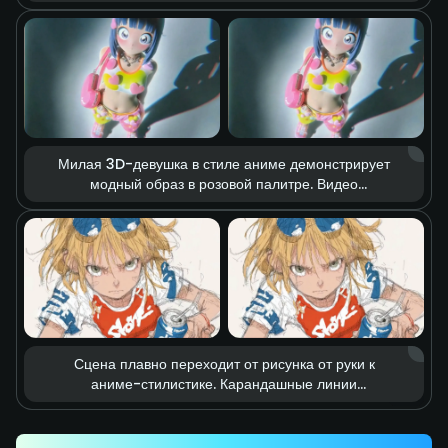
охвачено реалистичным пламенем, вокруг летят
искры и клубится дым. Кинематографичный свет
усиливает напряжение перед схваткой,
превращая сцену в кадр из масштабного экшен-
фильма.
Милая 3D-девушка в стиле аниме демонстрирует
модный образ в розовой палитре. Видео
построено на эффекте stop-motion: аксессуары
в форме сердечек и элементы одежды парят в
воздухе, словно оживая. Мягкий студийный свет и
насыщенные цвета создают мечтательную,
нежную и живую fashion-атмосферу.
Сцена плавно переходит от рисунка от руки к
аниме-стилистике. Карандашные линии
стремительно выстраивают энергичный удар
ногой, который точно попадает по банке
газировки. Линии скорости и эффект motion blur