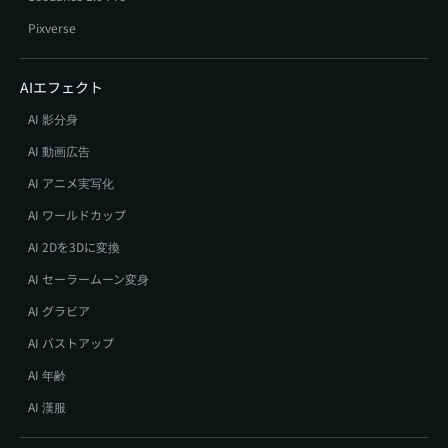
Pixverse
AIエフェクト
AI 影分身
AI 動画広告
AI アニメ実写化
AI ワールドカップ
AI 2Dを3Dに変換
AI セーラームーン変身
AI グラビア
AI バストアップ
AI 年齢
AI 漢服