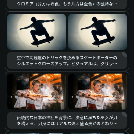
クロミア（片方は褐色、もう片方は金色）の独特な魅
力を際立たせている。レンズは肌の質感、毛穴、まつ
げの微かな震えといった細部まで捉える。ドラマチッ
クな光の変化と相まって、深く複雑な感情が視線のみ
で伝わってくる。
空中で高難度のトリックを決めるスケートボーダーの
シルエットクローズアップ。ビジュアルは、グリッチ
アートと荒削りなスケッチ風のグラフィティ効果を融
合。背景には強烈な円形のスポットライトが当てら
れ、スローモーション再生により、動きの一瞬一瞬に
クールなストリートカルチャーの雰囲気とレトロな質
感が宿っている。
伝統的な日本の神社を背景に、決意に満ちた巫女が刀
を構える。刀身にはリアルな燃え盛る炎がまとわり、
火花と煙が舞う。シネマティックな照明が、一触即発