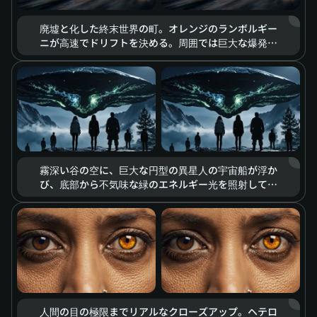
廃墟と化した終末世界の町。オレンジのランボルギー
ニが高速でドリフトを決める。周囲では巨大な爆発の
閃光、飛散する瓦礫、もうもうと立ち込める濃い煙が
渦巻く。ハイコントラストな寒色と暖色のトーンが、
終末の荒廃とスピードへの情熱を強調し、破壊の美学
とも言える独特のビジュアルを創り出している。
霧深い谷の空に、巨大な円型の異星人の宇宙船が浮か
び、底部から不気味な緑のエネルギー光を照射してい
る。地上の人々がその場面を見上げる。全体の構図は
圧迫感と神秘感に満ち、緊張感あふれる照明効果が、
SFスリラーのような雰囲気を現れている。
人間の目の極限までリアルなクローズアップ。ヘテロ