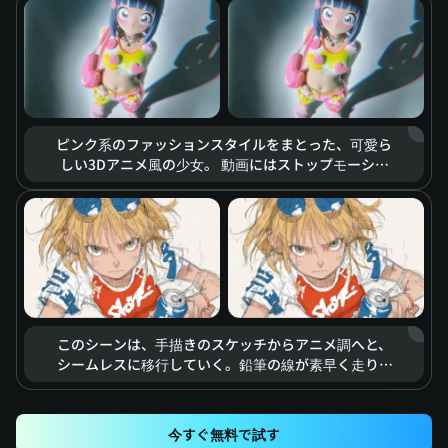
の戦闘の緊張感を浮き彫りにし、まるで大作アクショ
ン映画のワンシーンのような臨場感を感じさせる。
ピンク系のファッションスタイルをまとった、可愛ら
しい3Dアニメ風の少女。 動画にはストップモーショ
ン効果が用いられ、ハート型のアクセサリーや衣類が
生きているかのように空中に漂います。柔らかな光と
鮮やかな色彩が、夢想的で甘く、エネルギッシュな雰
囲気を作り出しています。
このシーンは、手描きのスケッチからアニメ調へと、
シームレスに移行していく。鉛筆の線が素早く走り、
エネルギッシュな蹴りの動作を描き出し、それがソー
ダの缶に正確に命中する。スピードラインとモーショ
ンブラーの効果が伴い、強い衝撃力と動的なスピード
今すぐ無料で試す
感を表現している。