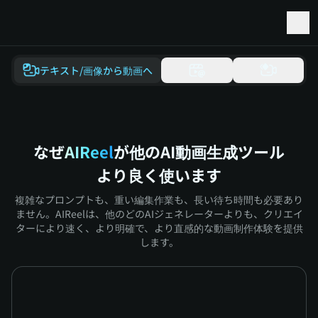
Seedance 2.5 と Minimax H3 の先行アクセス
テキスト/画像から動画へ
なぜ
AIReel
が他のAI動画生成ツール
より良く使います
複雑なプロンプトも、重い編集作業も、長い待ち時間も必要あり
ません。AIReelは、他のどのAIジェネレーターよりも、クリエイ
ターにより速く、より明確で、より直感的な動画制作体験を提供
します。