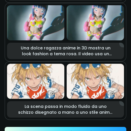
impugna una katana. La lama brucia con
fiamme realistiche e intense, accompagnate
da scintille e fumo nell'aria. La luce
cinematografica mette in risalto la tensione
di un combattimento imminente, come in una
scena da blockbuster d'azione.
Una dolce ragazza anime in 3D mostra un
look fashion a tema rosa. Il video usa un
effetto stop-motion in cui accessori a forma
di cuore e capi d'abbigliamento fluttuano
nell'aria come se fossero vivi. Con luci da
studio morbide e colori vivaci, crea
un'atmosfera moda sognante, tenera ed
energica.
La scena passa in modo fluido da uno
schizzo disegnato a mano a uno stile anime.
Le linee a matita delineano rapidamente un
calcio energico che colpisce con precisione
una lattina. Linee di velocità ed effetti motion