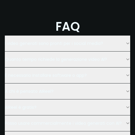
FAQ
I video generati sono pronti per i social media?
Quanto tempo richiede la generazione video AI?
È necessario installare software o app?
A chi è pensato AIReel?
AIReel è gratis?
Posso usare commercialmente i video generati con AI?