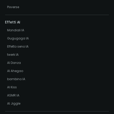
Pixverse
Effetti AI
Mondiali IA
Gugugaga IA
Effetto seno IA
twerk IA
AI Danza
AI Ahegao
bambino IA
AI Kiss
ASMR IA
AI Jiggle