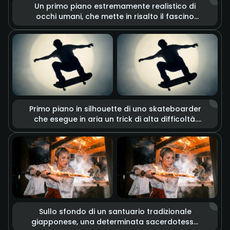
Un primo piano estremamente realistico di
occhi umani, che mette in risalto il fascino
unico dell'eterocromia (un occhio marrone e
uno dorato). L'obiettivo cattura dettagli
minuziosi come la texture della pelle, i pori e il
tremolio delle ciglia. Insieme a cambiamenti
di luce drammatici, emozioni profonde e
complesse emergono solo attraverso lo
sguardo.
Primo piano in silhouette di uno skateboarder
che esegue in aria un trick di alta difficoltà.
L'immagine unisce glitch art ed effetti graffiti
in stile schizzo grezzo, su uno sfondo
dominato da un potente riflettore circolare. Il
rallenty dona a ogni dettaglio del movimento
un'atmosfera street culture cool e una
texture retrò.
Sullo sfondo di un santuario tradizionale
giapponese, una determinata sacerdotessa