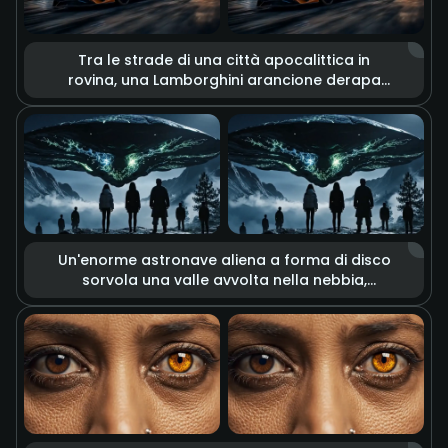
Tra le strade di una città apocalittica in
rovina, una Lamborghini arancione derapa
ad alta velocità. È circondata dal bagliore di
enormi esplosioni, detriti che volano e dense
colonne di fumo. Toni freddi e caldi ad alto
contrasto accentuano la desolazione
dell'apocalisse e la passione per la velocità,
creando un'estetica unica della distruzione.
Un'enorme astronave aliena a forma di disco
sorvola una valle avvolta nella nebbia,
proiettando dalla base inquietanti fasci di
energia verde. Un gruppo di persone a terra
osserva la scena. La composizione generale
è opprimente e misteriosa, con luci cariche di
tensione che creano l'atmosfera di un thriller
fantascientifico.