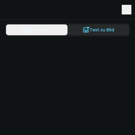
Früher Zugang zu Seedance 2.5 & Minimax H3
Bild zu Bild
Text zu Bild