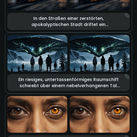
In den Straßen einer zerstörten,
apokalyptischen Stadt driftet ein
orangefarbener Lamborghini mit hoher
Geschwindigkeit. Gewaltige Explosionen
tauchen die Szene in grelles Licht, während
Trümmer durch die Luft fliegen und dichter
Rauch aufsteigt. Der starke Kontrast aus
kühlen und warmen Farbtönen verbindet
Endzeitstimmung mit Dynamik und schafft
eine markante Ästhetik der Zerstörung.
Ein riesiges, untertassenförmiges Raumschiff
schwebt über einem nebelverhangenen Tal.
Von seiner Unterseite fallen unheimliche
grüne Energiestrahlen auf den Boden. Eine
Gruppe von Menschen blickt zu dem
fremdartigen Objekt hinauf. Die bedrückende
Bildkomposition und das spannungsvolle
Licht erzeugen die Atmosphäre eines
Science-Fiction-Thrillers.