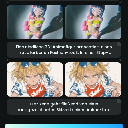
Schreinpriesterin ein Katana. Die Klinge steht
in realistisch lodernden Flammen, Funken und
Rauch ziehen durch die Luft. Filmisches Licht
verstärkt die Spannung vor dem
bevorstehenden Kampf und lässt die Szene
wie eine aufwendig inszenierte Actionsequenz
wirken.
Eine niedliche 3D-Animefigur präsentiert einen
rosafarbenen Fashion-Look. In einer Stop-
Motion-Sequenz schweben herzförmige
Accessoires und Kleidungsstücke scheinbar
lebendig durch die Luft. Weiches Studiolicht
und kräftige Farben schaffen eine verspielte,
verträumte und energiegeladene
Modeatmosphäre.
Die Szene geht fließend von einer
handgezeichneten Skizze in einen Anime-Look
über. Schnelle Bleistiftlinien formen eine
dynamische Trittbewegung, die präzise eine
Getränkedose trifft. Speedlines und