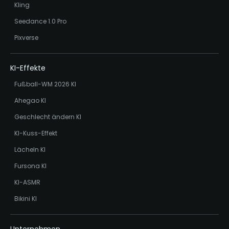
Kling
Seedance 1.0 Pro
Pixverse
KI-Effekte
Fußball-WM 2026 KI
Ahegao KI
Geschlecht ändern KI
KI-Kuss-Effekt
Lächeln KI
Fursona KI
KI-ASMR
Bikini KI
Unternehmen