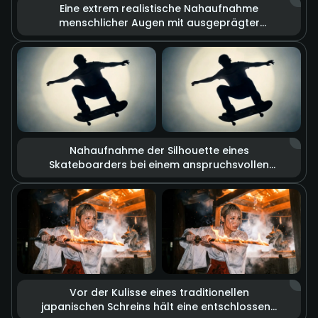
Eine extrem realistische Nahaufnahme
menschlicher Augen mit ausgeprägter
Heterochromie: ein Auge ist braun, das
andere goldfarben. Die Kamera zeigt feinste
Details wie Hautstruktur, Poren und leicht
zitternde Wimpern. Dramatische Lichtwechsel
lassen allein über den Blick vielschichtige
Emotionen entstehen.
Nahaufnahme der Silhouette eines
Skateboarders bei einem anspruchsvollen
Trick in der Luft. Der Look verbindet Glitch-Art
mit rauen, skizzenhaften Graffiti-Elementen
vor einem kräftigen kreisförmigen
Scheinwerfer. Die Zeitlupe hebt jede Phase der
Bewegung hervor und verleiht der Szene eine
urbane Retro-Ästhetik.
Vor der Kulisse eines traditionellen
japanischen Schreins hält eine entschlossene