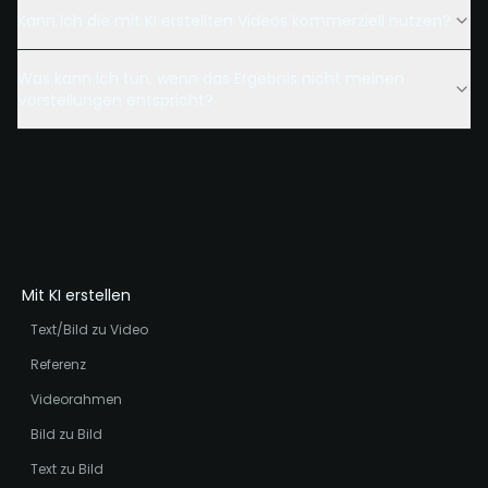
Kann ich die mit KI erstellten Videos kommerziell nutzen?
Was kann ich tun, wenn das Ergebnis nicht meinen
Vorstellungen entspricht?
Mit KI erstellen
Text/Bild zu Video
Referenz
Videorahmen
Bild zu Bild
Text zu Bild